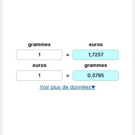
grammes
euros
=
euros
grammes
=
Voir plus de données
▼
Prix de l’argent en dollars
Graphique prix de l'argent