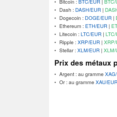
Bitcoin :
BTC/EUR
|
BTC/
Dash :
DASH/EUR
|
DAS
Dogecoin :
DOGE/EUR
|
Ethereum :
ETH/EUR
|
E
Litecoin :
LTC/EUR
|
LTC
Ripple :
XRP/EUR
|
XRP/
Stellar :
XLM/EUR
|
XLM/
Prix des métaux p
Argent : au gramme
XAG
Or : au gramme
XAU/EU