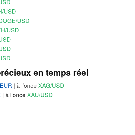
USD
H/USD
DOGE/USD
TH/USD
/USD
USD
USD
récieux en temps réel
/EUR
|
à l’once
XAG/USD
R
|
à l’once
XAU/USD