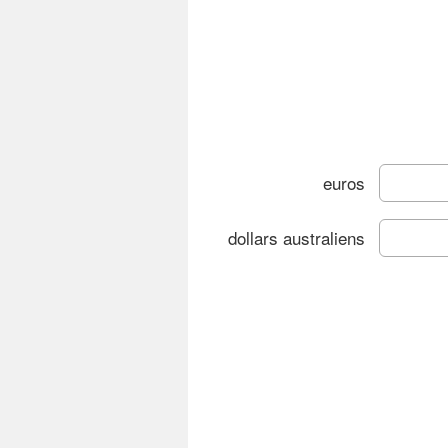
euros
dollars australiens
C
Gra