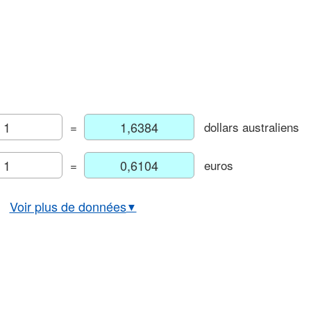
=
dollars australiens
=
euros
Voir plus de données
▼
ours euro/dollar australien
phique euro/dollar australien
Taux historique EUR/AUD