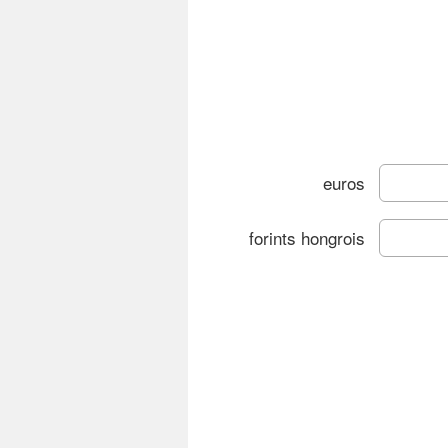
euros
forints hongrois
Gr