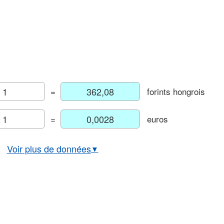
=
forints hongrois
=
euros
Voir plus de données
▼
Cours euro/forint hongrois
aphique euro/forint hongrois
Taux historique EUR/HUF