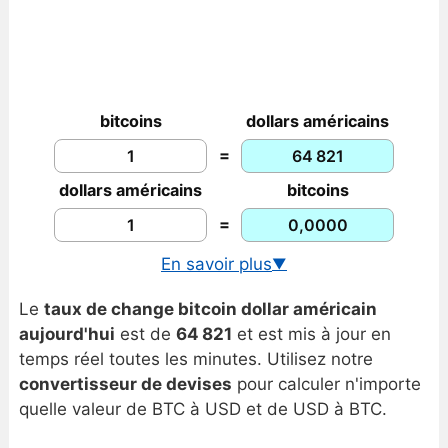
bitcoins
dollars américains
=
dollars américains
bitcoins
=
En savoir plus
▼
Taux de change BTC/EUR
Le
taux de change bitcoin dollar américain
Graphique bitcoin/dollar américain
aujourd'hui
est de
64 821
et est mis à jour en
temps réel toutes les minutes. Utilisez notre
convertisseur de devises
pour calculer n'importe
quelle valeur de BTC à USD et de USD à BTC.