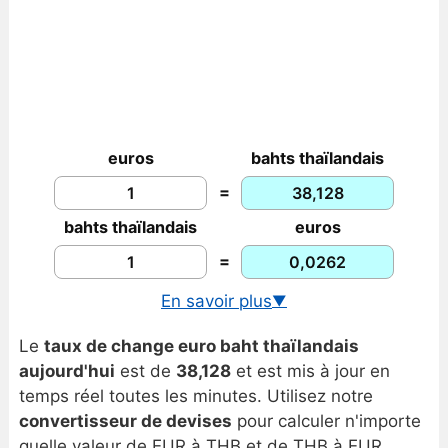
euros
bahts thaïlandais
=
bahts thaïlandais
euros
=
En savoir plus
▼
Taux de change USD/THB
Le
taux de change euro baht thaïlandais
Graphique euro/baht thaïlandais
aujourd'hui
est de
38,128
et est mis à jour en
Historique euro/baht thaïlandais
temps réel toutes les minutes. Utilisez notre
convertisseur de devises
pour calculer n'importe
quelle valeur de EUR à THB et de THB à EUR.