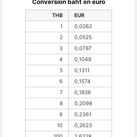
Conversion baht en euro
THB
EUR
1
0,0262
2
0,0525
3
0,0787
4
0,1049
5
0,1311
6
0,1574
7
0,1836
8
0,2098
9
0,2361
10
0,2623
100
2,6228