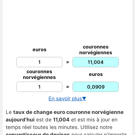
couronnes
euros
norvégiennes
=
couronnes
euros
norvégiennes
=
En savoir plus
▼
Taux de change USD/NOK
Le
taux de change euro couronne norvégienne
Graphique euro/couronne norvégienne
aujourd'hui
est de
11,004
et est mis à jour en
Historique euro/couronne norvégienne
temps réel toutes les minutes. Utilisez notre
convertisseur de devises
pour calculer n'importe