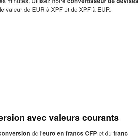
les minutes. Utilisez notre
convertisseur de devise
elle valeur de EUR à XPF et de XPF à EUR.
ersion avec valeurs courants
de l'
et du
conversion
euro en francs CFP
franc