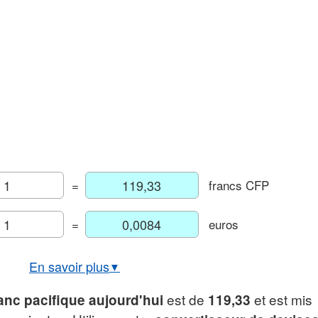
=
francs CFP
=
euros
En savoir plus
▼
Taux de change USD/XPF
est de
et est mis
anc pacifique aujourd'hui
119,33
phique euro/franc pacifique