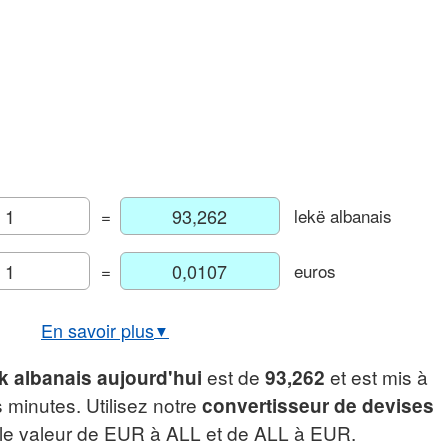
=
lekë albanais
=
euros
En savoir plus
▼
Taux de change USD/ALL
est de
et est mis à
k albanais aujourd'hui
93,262
raphique euro/lek albanais
s minutes. Utilisez notre
convertisseur de devises
elle valeur de EUR à ALL et de ALL à EUR.