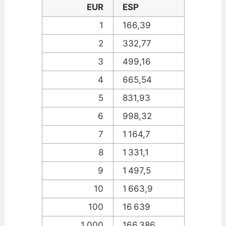
EUR
ESP
1
166,39
2
332,77
3
499,16
4
665,54
5
831,93
6
998,32
7
1 164,7
8
1 331,1
9
1 497,5
10
1 663,9
100
16 639
1.000
166 386