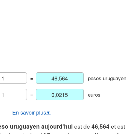
=
pesos uruguayen
=
euros
En savoir plus
▼
aux de change USD/UYU
est de
et est
eso uruguayen aujourd'hui
46,564
phique euro/peso uruguayen