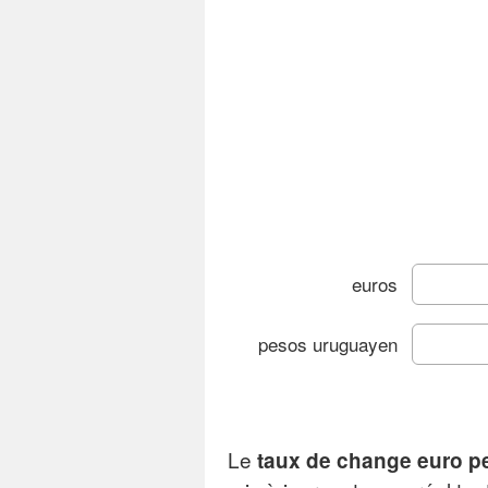
euros
pesos uruguayen
T
Le
taux de change euro p
Gra