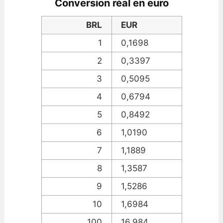
Conversion réal en euro
BRL
EUR
1
0,1698
2
0,3397
3
0,5095
4
0,6794
5
0,8492
6
1,0190
7
1,1889
8
1,3587
9
1,5286
10
1,6984
100
16,984