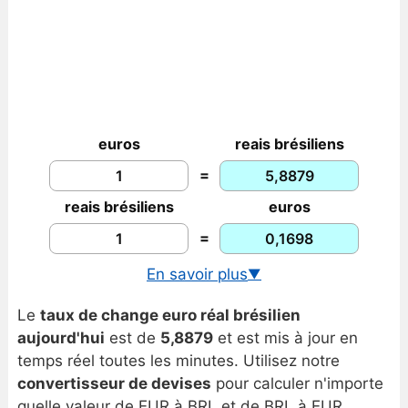
euros
reais brésiliens
=
reais brésiliens
euros
=
En savoir plus
▼
Taux de change USD/BRL
Le
taux de change euro réal brésilien
Graphique euro/réal brésilien
aujourd'hui
est de
5,8879
et est mis à jour en
Historique euro/réal brésilien
temps réel toutes les minutes. Utilisez notre
convertisseur de devises
pour calculer n'importe
quelle valeur de EUR à BRL et de BRL à EUR.