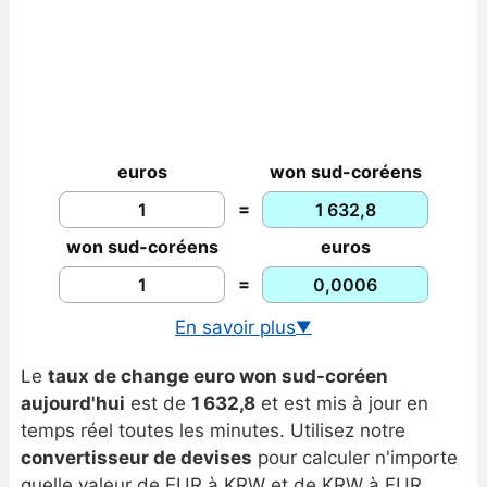
euros
won sud-coréens
=
won sud-coréens
euros
=
En savoir plus
▼
Taux de change USD/KRW
Le
taux de change euro won sud-coréen
Graphique euro/won sud-coréen
aujourd'hui
est de
1 632,8
et est mis à jour en
Historique euro/won sud-coréen
temps réel toutes les minutes. Utilisez notre
convertisseur de devises
pour calculer n'importe
quelle valeur de EUR à KRW et de KRW à EUR.