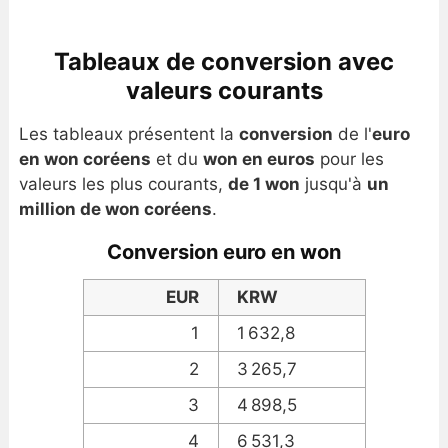
Tableaux de conversion avec
valeurs courants
Les tableaux présentent la
conversion
de l'
euro
en won coréens
et du
won en euros
pour les
valeurs les plus courants,
de 1 won
jusqu'à
un
million de won coréens
.
Conversion euro en won
EUR
KRW
1
1 632,8
2
3 265,7
3
4 898,5
4
6 531,3