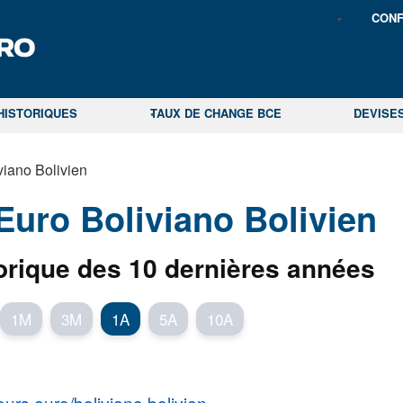
CONF
HISTORIQUES
TAUX DE CHANGE BCE
DEVISE
viano Bolivien
Euro Boliviano Bolivien
orique des 10 dernières années
1M
3M
1A
5A
10A
urs euro/boliviano bolivien