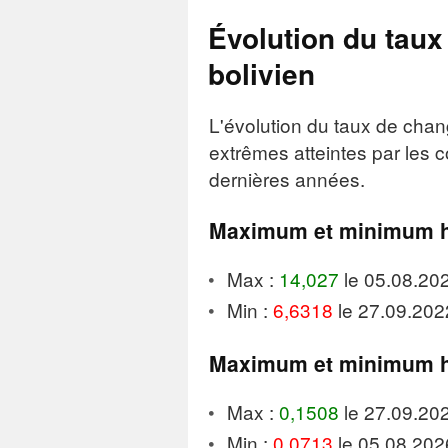
Évolution du taux
bolivien
L'évolution du taux de chan
extrêmes atteintes par les 
dernières années.
Maximum et minimum h
Max :
14,027
le 05.08.20
Min :
6,6318
le 27.09.202
Maximum et minimum h
Max :
0,1508
le 27.09.20
Min :
0,0713
le 05.08.202