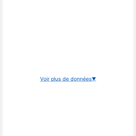
Voir plus de données
▼
Cours euro/dollar de hong kong
Taux historique EUR/HKD
Taux BCE euro/dollar de hong kong