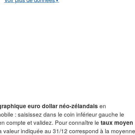
rs euro/dollar néo-zélandais
Taux historique EUR/NZD
BCE euro/dollar néo-zélandais
en
graphique euro dollar néo-zélandais
ile : saisissez dans le coin inférieur gauche le
n compte et validez. Pour connaître le
taux moyen
 la valeur indiquée au 31/12 correspond à la moyenn