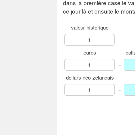
dans la première case le va
ce jour-là et ensuite le mon
valeur historique
euros
doll
=
dollars néo-zélandais
=