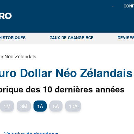
CONF
HISTORIQUES
TAUX DE CHANGE BCE
DEVISE
ar Néo-Zélandais
ro Dollar Néo Zélandais
orique des 10 dernières années
1M
3M
1A
5A
10A
Voir plus de données
▼