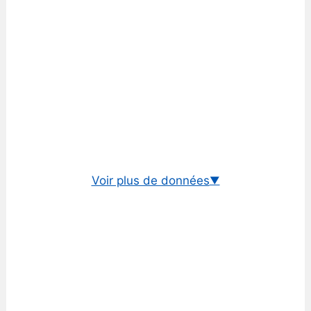
Voir plus de données
▼
Cours euro/franc suisse
Taux historique EUR/CHF
Taux BCE euro/franc suisse