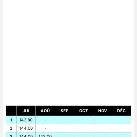
JUI
AOÛ
SEP
OCT
NOV
DÉC
1
143,80
-
2
144,00
-
3
144,00
142,00