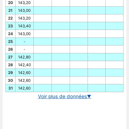
20
143,20
21
143,00
22
143,20
23
143,40
24
143,00
25
-
26
-
27
142,80
28
142,40
29
142,60
30
142,60
31
142,60
Voir plus de données
▼
Cours EUR-ISK en temps réel
Graphique euro-ISK historique
Taux BCE euro-couronne islandaise