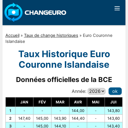
Accueil
»
Taux de change historiques
»
Euro Couronne
Islandaise
Taux Historique Euro
Couronne Islandaise
Données officielles de la BCE
Année:
ok
JAN
FÉV
MAR
AVR
MAI
JUI
1
-
-
-
144,00
-
143,80
2
147,40
145,00
143,90
144,40
-
143,60
3
-
145,00
144,10
-
-
143,40