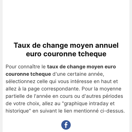
Taux de change moyen annuel
euro couronne tcheque
Pour connaître le
taux de change moyen euro
couronne tcheque
d'une certaine année,
sélectionnez celle qui vous intéresse en haut et
allez à la page correspondante. Pour la moyenne
partielle de l'année en cours ou d'autres périodes
de votre choix, allez au "graphique intraday et
historique" en suivant le lien mentionné ci-dessus.