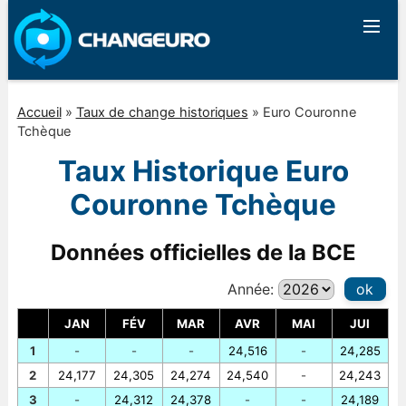
Accueil
»
Taux de change historiques
»
Euro Couronne
Tchèque
Taux Historique Euro
Couronne Tchèque
Données officielles de la BCE
Année:
ok
JAN
FÉV
MAR
AVR
MAI
JUI
1
-
-
-
24,516
-
24,285
2
24,177
24,305
24,274
24,540
-
24,243
3
-
24,312
24,378
-
-
24,189