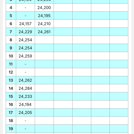
4
-
24,200
5
-
24,195
6
24,157
24,210
7
24,229
24,261
8
24,254
9
24,254
10
24,259
11
-
12
-
13
24,262
14
24,284
15
24,233
16
24,194
17
24,205
18
-
19
-