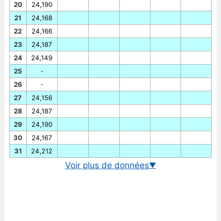
20
24,190
21
24,168
22
24,166
23
24,187
24
24,149
25
-
26
-
27
24,156
28
24,187
29
24,190
30
24,167
31
24,212
Voir plus de données
▼
Cours EUR-CZK en temps réel
Graphique euro-CZK historique
Taux BCE euro-couronne tcheque