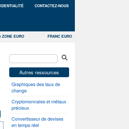
IDENTIALITÉ
CONTACTEZ-NOUS
S ZONE EURO
FRANC EURO
Autres ressources
Graphiques des taux de
change
Cryptomonnaies et métaux
précieux
Convertisseur de devises
en temps réel