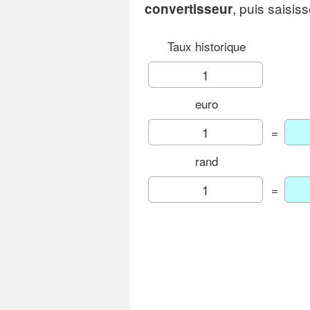
, puis saisis
convertisseur
Taux historique
euro
=
rand
=