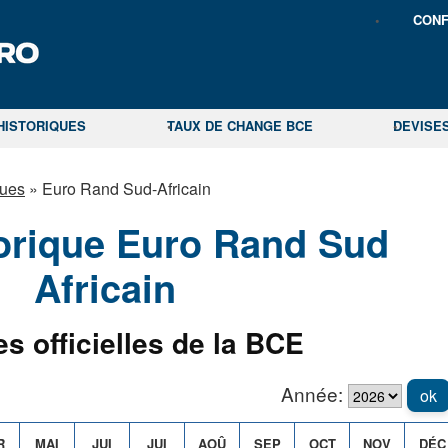
CONF
HISTORIQUES
TAUX DE CHANGE BCE
DEVISE
ques
»
Euro Rand Sud-Africain
orique Euro Rand Sud
Africain
s officielles de la BCE
Année:
ok
R
MAI
JUI
JUI
AOÛ
SEP
OCT
NOV
DÉC