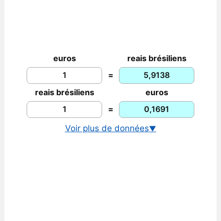
euros
reais brésiliens
=
reais brésiliens
euros
=
Voir plus de données
▼
Cours euro/réal brésilien
Graphique euro/réal brésilien
Taux historique EUR/BRL