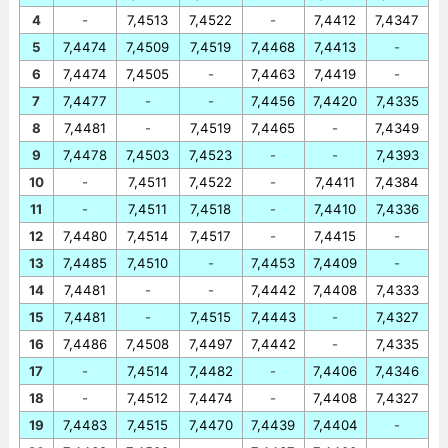
4
-
7,4513
7,4522
-
7,4412
7,4347
5
7,4474
7,4509
7,4519
7,4468
7,4413
-
6
7,4474
7,4505
-
7,4463
7,4419
-
7
7,4477
-
-
7,4456
7,4420
7,4335
8
7,4481
-
7,4519
7,4465
-
7,4349
9
7,4478
7,4503
7,4523
-
-
7,4393
10
-
7,4511
7,4522
-
7,4411
7,4384
11
-
7,4511
7,4518
-
7,4410
7,4336
12
7,4480
7,4514
7,4517
-
7,4415
-
13
7,4485
7,4510
-
7,4453
7,4409
-
14
7,4481
-
-
7,4442
7,4408
7,4333
15
7,4481
-
7,4515
7,4443
-
7,4327
16
7,4486
7,4508
7,4497
7,4442
-
7,4335
17
-
7,4514
7,4482
-
7,4406
7,4346
18
-
7,4512
7,4474
-
7,4408
7,4327
19
7,4483
7,4515
7,4470
7,4439
7,4404
-