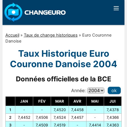
Accueil
»
Taux de change historiques
»
Euro Couronne
Danoise
Taux Historique Euro
Couronne Danoise 2004
Données officielles de la BCE
Année:
ok
JAN
FÉV
MAR
AVR
MAI
JUI
1
-
-
7,4520
7,4458
-
7,4378
2
7,4452
7,4506
7,4524
7,4457
-
7,4366
3
-
7,4509
7,4519
-
7,4414
7,4363