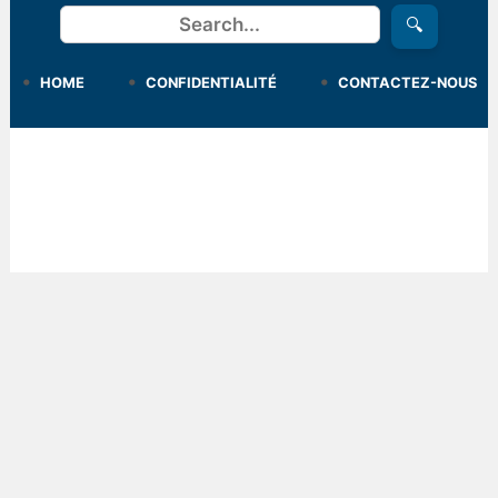
Rechercher
🔍
HOME
CONFIDENTIALITÉ
CONTACTEZ-NOUS