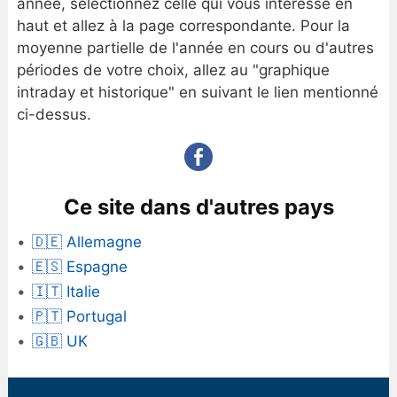
année, sélectionnez celle qui vous intéresse en
haut et allez à la page correspondante. Pour la
moyenne partielle de l'année en cours ou d'autres
périodes de votre choix, allez au "graphique
intraday et historique" en suivant le lien mentionné
ci-dessus.
Ce site dans d'autres pays
🇩🇪 Allemagne
🇪🇸 Espagne
🇮🇹 Italie
🇵🇹 Portugal
🇬🇧 UK