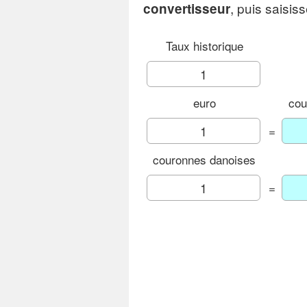
, puis saisis
convertisseur
Taux historique
euro
cou
=
couronnes danoises
=