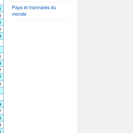
Pays et monnaies du
1
monde
6
1
0
9
1
3
7
7
0
9
7
5
3
1