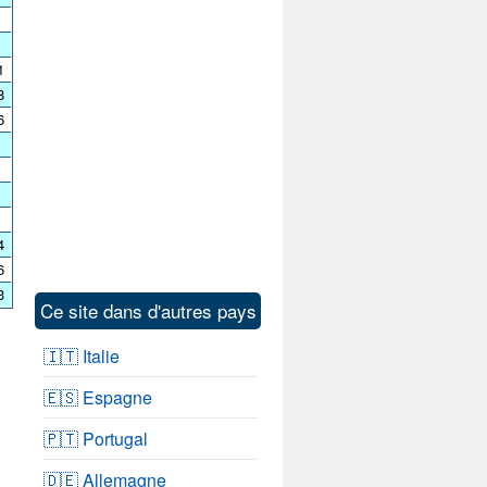
1
8
6
4
6
3
Ce site dans d'autres pays
🇮🇹 Italie
🇪🇸 Espagne
🇵🇹 Portugal
🇩🇪 Allemagne