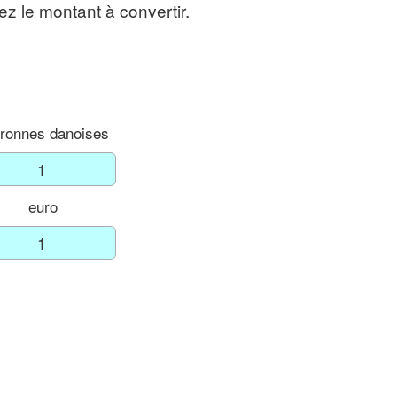
sez le montant à convertir.
ronnes danoises
euro