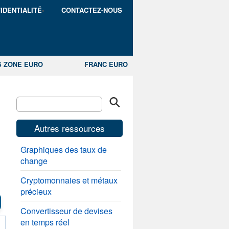
IDENTIALITÉ
CONTACTEZ-NOUS
S ZONE EURO
FRANC EURO
Autres ressources
Graphiques des taux de
change
Cryptomonnaies et métaux
précieux
Convertisseur de devises
en temps réel