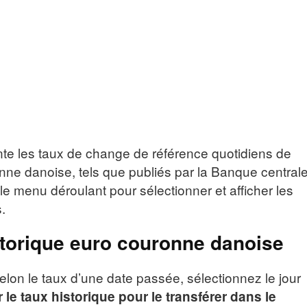
nte les taux de change de référence quotidiens de
onne danoise, tels que publiés par la Banque central
le menu déroulant pour sélectionner et afficher les
.
storique euro couronne danoise
elon le taux d’une date passée, sélectionnez le jour
 le taux historique pour le transférer dans le