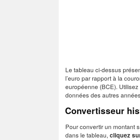
Le tableau ci-dessus prése
l’euro par rapport à la cour
européenne (BCE). Utilisez 
données des autres années
Convertisseur hi
Pour convertir un montant s
dans le tableau,
cliquez sur