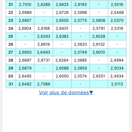
21
2,7010
2,6289
2,6625
2,6193
-
2,5516
22
2,6989
-
2,6726
2,5998
-
2,5468
23
2,6957
-
2,6505
2,5775
2,5808
2,5370
24
2,6904
2,6168
2,6401
-
2,5791
2,5316
25
-
2,6293
2,6382
-
2,6028
-
26
-
2,6619
-
2,5620
2,6132
-
27
2,6950
2,6493
-
2,5749
2,6010
-
28
2,6697
2,6731
2,6264
2,5685
-
2,4994
29
2,6679
-
2,6088
2,5859
-
2,5034
30
2,6495
-
2,6050
2,5574
2,6251
2,4934
31
2,6482
2,7089
-
2,5113
Voir plus de données
▼
Cours EUR-BRL en temps réel
Graphique euro-BRL historique
Taux BCE euro-real bresilien