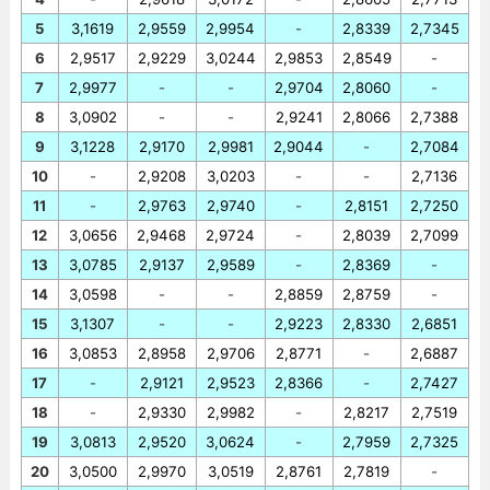
5
3,1619
2,9559
2,9954
-
2,8339
2,7345
6
2,9517
2,9229
3,0244
2,9853
2,8549
-
7
2,9977
-
-
2,9704
2,8060
-
8
3,0902
-
-
2,9241
2,8066
2,7388
9
3,1228
2,9170
2,9981
2,9044
-
2,7084
10
-
2,9208
3,0203
-
-
2,7136
11
-
2,9763
2,9740
-
2,8151
2,7250
12
3,0656
2,9468
2,9724
-
2,8039
2,7099
13
3,0785
2,9137
2,9589
-
2,8369
-
14
3,0598
-
-
2,8859
2,8759
-
15
3,1307
-
-
2,9223
2,8330
2,6851
16
3,0853
2,8958
2,9706
2,8771
-
2,6887
17
-
2,9121
2,9523
2,8366
-
2,7427
18
-
2,9330
2,9982
-
2,8217
2,7519
19
3,0813
2,9520
3,0624
-
2,7959
2,7325
20
3,0500
2,9970
3,0519
2,8761
2,7819
-