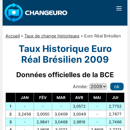
Accueil
»
Taux de change historiques
»
Euro Réal Brésilien
Taux Historique Euro
Réal Brésilien 2009
Données officielles de la BCE
Année:
ok
JAN
FÉV
MAR
AVR
MAI
JUI
1
-
-
-
3,0572
-
2,7752
2
3,2456
3,0050
3,0409
3,0049
-
2,7677
3
-
2,9841
3,0468
2,9816
-
2,7466
4
-
2,9618
3,0172
-
2,8605
2,7713