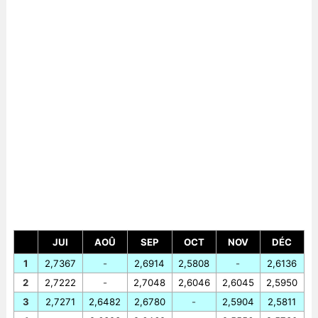
JUI
AOÛ
SEP
OCT
NOV
DÉC
1
2,7367
-
2,6914
2,5808
-
2,6136
2
2,7222
-
2,7048
2,6046
2,6045
2,5950
3
2,7271
2,6482
2,6780
-
2,5904
2,5811