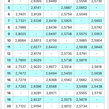
4
-
2,6393
2,6469
-
2,5556
2,5730
5
-
2,6141
-
2,5887
2,5652
-
6
2,7401
2,6129
-
2,5759
2,5546
-
7
2,7321
2,6336
2,6419
2,5925
-
2,5650
8
2,7686
-
2,6436
2,5784
-
2,5792
9
2,8025
-
2,6497
2,5708
2,5570
2,5953
10
2,8084
2,5813
2,6756
-
2,5685
2,5904
11
-
2,6277
2,6442
-
2,5639
2,5846
12
-
2,6176
-
2,5735
2,5761
-
13
2,7850
2,6029
-
2,5738
2,5876
-
14
2,7537
2,6020
2,6677
2,5514
-
2,5618
15
2,7472
-
2,6464
2,5450
-
2,5636
16
2,7279
-
2,6368
2,5562
2,5662
2,5522
17
2,7293
2,6396
2,6568
-
2,5489
2,5438
18
-
2,6281
2,6571
-
2,5505
2,5716
19
-
2,6237
-
2,5575
2,5679
-
20
2,7122
2,6194
-
2,6012
2,5734
-