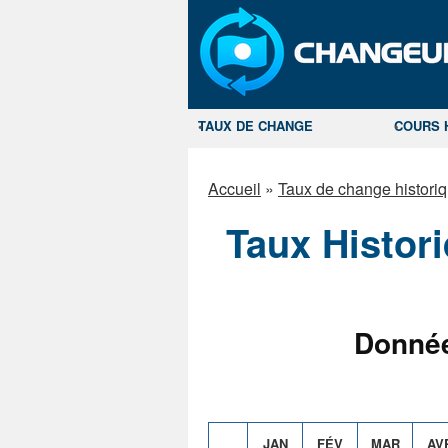
TAUX DE CHANGE
COURS 
Accueil
»
Taux de change histori
Taux Histor
Donnée
JAN
FÉV
MAR
AV