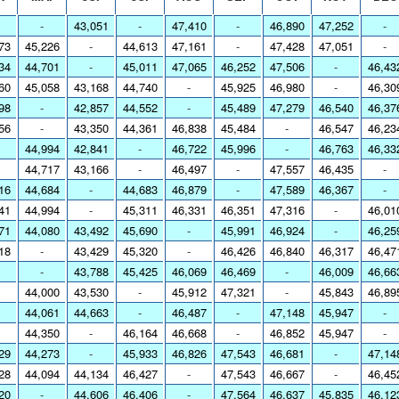
-
43,051
-
47,410
-
46,890
47,252
-
73
45,226
-
44,613
47,161
-
47,428
47,051
-
34
44,701
-
45,011
47,065
46,252
47,506
-
46,43
60
45,058
43,168
44,740
-
45,925
46,980
-
46,30
98
-
42,857
44,552
-
45,489
47,279
46,540
46,37
56
-
43,350
44,361
46,838
45,484
-
46,547
46,23
44,994
42,841
-
46,722
45,996
-
46,763
46,33
44,717
43,166
-
46,497
-
47,557
46,435
-
16
44,684
-
44,683
46,879
-
47,589
46,367
-
41
44,994
-
45,311
46,331
46,351
47,316
-
46,01
71
44,080
43,492
45,690
-
45,991
46,924
-
46,25
18
-
43,429
45,320
-
46,426
46,840
46,317
46,47
-
43,788
45,425
46,069
46,469
-
46,009
46,66
44,000
43,530
-
45,912
47,321
-
45,843
46,89
44,061
44,663
-
46,487
-
47,148
45,947
-
44,350
-
46,164
46,668
-
46,852
45,947
-
29
44,273
-
45,933
46,826
47,543
46,681
-
47,14
28
44,094
44,134
46,427
-
47,543
46,667
-
46,45
20
-
44,606
46,406
-
47,564
46,637
45,835
46,12