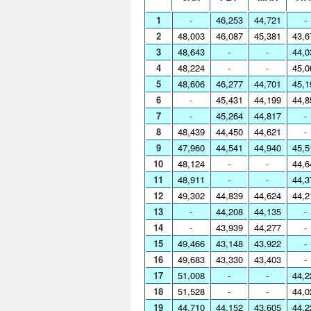
1
-
46,253
44,721
-
2
48,003
46,087
45,381
43,6
3
48,643
-
-
44,0
4
48,224
-
-
45,0
5
48,606
46,277
44,701
45,1
6
-
45,431
44,199
44,8
7
-
45,264
44,817
-
8
48,439
44,450
44,621
-
9
47,960
44,541
44,940
45,5
10
48,124
-
-
44,6
11
48,911
-
-
44,3
12
49,302
44,839
44,624
44,2
13
-
44,208
44,135
-
14
-
43,939
44,277
-
15
49,466
43,148
43,922
-
16
49,683
43,330
43,403
-
17
51,008
-
-
44,2
18
51,528
-
-
44,0
19
44,710
44,152
43,605
44,2