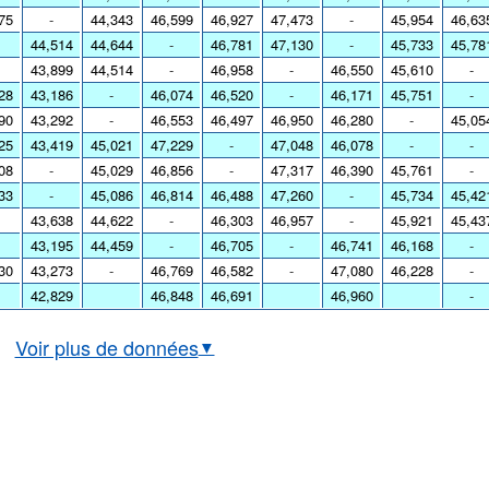
75
-
44,343
46,599
46,927
47,473
-
45,954
46,63
44,514
44,644
-
46,781
47,130
-
45,733
45,78
43,899
44,514
-
46,958
-
46,550
45,610
-
28
43,186
-
46,074
46,520
-
46,171
45,751
-
90
43,292
-
46,553
46,497
46,950
46,280
-
45,05
25
43,419
45,021
47,229
-
47,048
46,078
-
-
08
-
45,029
46,856
-
47,317
46,390
45,761
-
33
-
45,086
46,814
46,488
47,260
-
45,734
45,42
43,638
44,622
-
46,303
46,957
-
45,921
45,43
43,195
44,459
-
46,705
-
46,741
46,168
-
30
43,273
-
46,769
46,582
-
47,080
46,228
-
42,829
46,848
46,691
46,960
-
Voir plus de données
▼
urs EUR-PHP en temps réel
phique euro-PHP historique
ux BCE euro-peso philippin