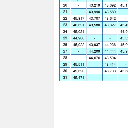
20
-
43,219
43,692
45,1
21
-
43,990
43,680
-
22
45,817
43,707
43,642
-
23
46,621
43,580
43,827
45,4
24
45,021
-
-
44,9
25
44,986
-
-
45,3
26
45,922
43,937
44,236
45,9
27
-
44,209
44,444
45,9
28
-
44,676
43,594
-
29
45,511
43,414
-
30
45,620
43,738
45,6
31
45,471
-
Co
Gra
Ta