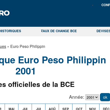
CONF
HISTORIQUES
TAUX DE CHANGE BCE
DEVISE
ques
»
Euro Peso Philippin
ique Euro Peso Philippin
2001
s officielles de la BCE
Année:
ok
R
MAI
JUI
JUI
AOÛ
SEP
OCT
NOV
DÉC