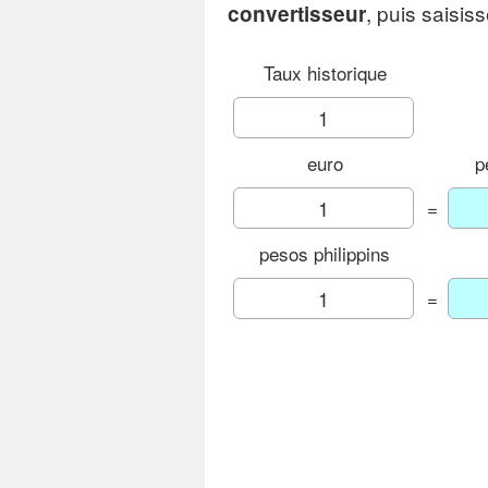
, puis saisis
convertisseur
Taux historique
euro
p
=
pesos philippins
=