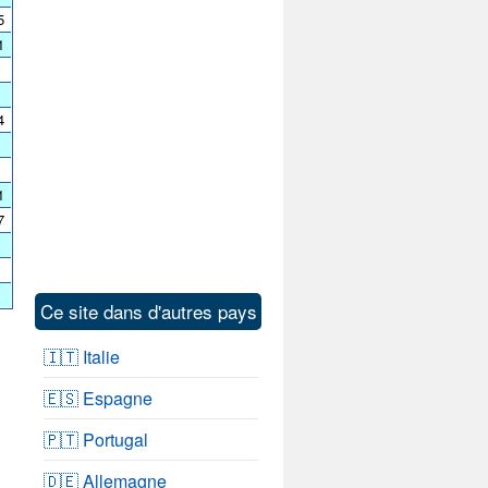
5
1
4
1
7
Ce site dans d'autres pays
🇮🇹 Italie
🇪🇸 Espagne
🇵🇹 Portugal
🇩🇪 Allemagne