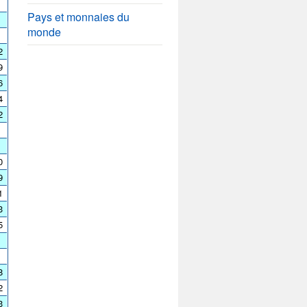
Pays et monnaies du
monde
2
9
6
4
2
0
9
1
3
5
8
2
3