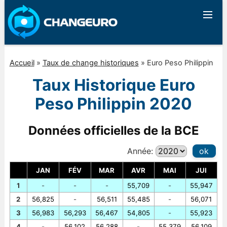
Accueil
»
Taux de change historiques
»
Euro Peso Philippin
Taux Historique Euro
Peso Philippin 2020
Données officielles de la BCE
Année:
ok
JAN
FÉV
MAR
AVR
MAI
JUI
1
-
-
-
55,709
-
55,947
2
56,825
-
56,511
55,485
-
56,071
3
56,983
56,293
56,467
54,805
-
55,923
4
-
56,102
56,288
-
55,379
56,109