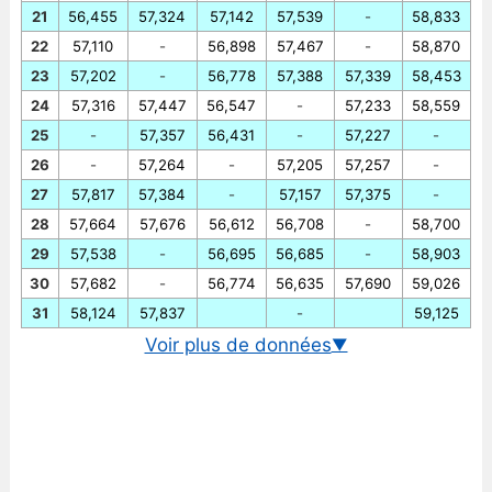
21
56,455
57,324
57,142
57,539
-
58,833
22
57,110
-
56,898
57,467
-
58,870
23
57,202
-
56,778
57,388
57,339
58,453
24
57,316
57,447
56,547
-
57,233
58,559
25
-
57,357
56,431
-
57,227
-
26
-
57,264
-
57,205
57,257
-
27
57,817
57,384
-
57,157
57,375
-
28
57,664
57,676
56,612
56,708
-
58,700
29
57,538
-
56,695
56,685
-
58,903
30
57,682
-
56,774
56,635
57,690
59,026
31
58,124
57,837
-
59,125
Voir plus de données
▼
Cours EUR-PHP en temps réel
Graphique euro-PHP historique
Taux BCE euro-peso philippin