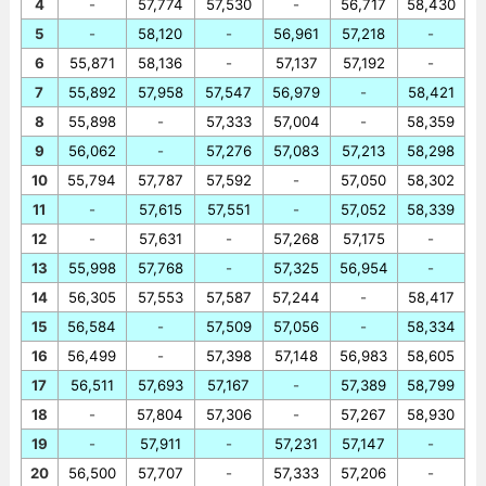
4
-
57,774
57,530
-
56,717
58,430
5
-
58,120
-
56,961
57,218
-
6
55,871
58,136
-
57,137
57,192
-
7
55,892
57,958
57,547
56,979
-
58,421
8
55,898
-
57,333
57,004
-
58,359
9
56,062
-
57,276
57,083
57,213
58,298
10
55,794
57,787
57,592
-
57,050
58,302
11
-
57,615
57,551
-
57,052
58,339
12
-
57,631
-
57,268
57,175
-
13
55,998
57,768
-
57,325
56,954
-
14
56,305
57,553
57,587
57,244
-
58,417
15
56,584
-
57,509
57,056
-
58,334
16
56,499
-
57,398
57,148
56,983
58,605
17
56,511
57,693
57,167
-
57,389
58,799
18
-
57,804
57,306
-
57,267
58,930
19
-
57,911
-
57,231
57,147
-
20
56,500
57,707
-
57,333
57,206
-