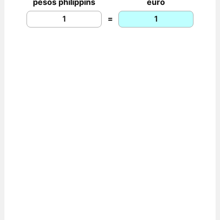
pesos philippins
euro
=