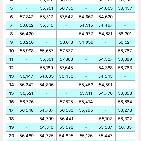
5
-
55,961
56,785
-
54,863
56,457
6
57,247
55,817
57,542
54,667
54,620
-
7
56,832
55,816
-
54,915
54,497
-
8
56,420
-
-
54,977
54,681
56,301
9
56,250
-
58,013
54,939
-
56,521
10
55,998
55,657
57,537
-
-
56,767
11
-
55,061
57,383
-
54,527
56,889
12
-
55,189
57,645
-
54,388
56,763
13
56,147
54,863
56,453
-
54,545
-
14
56,242
54,806
-
55,453
54,591
-
15
56,521
-
-
55,311
54,778
56,653
16
56,776
-
57,625
55,414
-
56,664
17
56,548
54,787
56,563
55,295
-
56,273
18
-
54,799
56,441
-
55,102
56,302
19
-
54,616
55,593
-
55,567
56,133
20
56,489
54,725
54,895
55,126
55,447
-