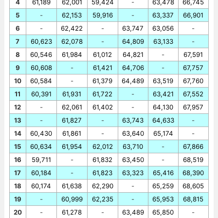
4
61,189
62,001
59,424
-
63,478
66,745
5
-
62,153
59,916
-
63,337
66,901
6
-
62,422
-
63,747
63,056
-
7
60,623
62,078
-
64,809
63,133
-
8
60,546
61,984
61,012
64,821
-
67,591
9
60,608
-
61,421
64,706
-
67,757
10
60,584
-
61,379
64,489
63,519
67,760
11
60,391
61,931
61,722
-
63,421
67,552
12
-
62,061
61,402
-
64,130
67,957
13
-
61,827
-
63,743
64,633
-
14
60,430
61,861
-
63,640
65,174
-
15
60,634
61,954
62,012
63,710
-
67,866
16
59,711
-
61,832
63,450
-
68,519
17
60,184
-
61,823
63,323
65,416
68,390
18
60,174
61,638
62,290
-
65,259
68,605
19
-
60,999
62,235
-
65,953
68,815
20
-
61,278
-
63,489
65,850
-