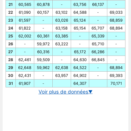
21
60,565
60,878
-
63,756
66,137
-
22
61,090
60,157
63,102
64,588
-
69,033
23
61,597
-
63,026
65,124
-
68,859
24
61,822
-
63,158
65,154
65,707
68,894
25
62,002
60,361
63,385
-
65,339
-
26
-
59,972
63,222
-
65,710
-
27
-
60,316
-
65,172
66,286
-
28
62,461
59,509
-
64,630
66,845
-
29
62,648
59,962
62,638
64,522
-
68,894
30
62,431
-
63,957
64,902
-
69,393
31
61,907
-
64,307
70,171
Voir plus de données
▼
Cours EUR-PHP en temps réel
Graphique euro-PHP historique
Taux BCE euro-peso philippin