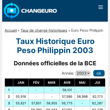
Accueil
»
Taux de change historiques
»
Euro Peso Philippin
Taux Historique Euro
Peso Philippin 2003
Données officielles de la BCE
Année:
ok
JAN
FÉV
MAR
AVR
MAI
JUI
1
-
-
-
58,101
-
-
2
55,916
-
-
57,586
58,998
62,173
3
55,621
57,851
58,955
56,775
-
62,287
4
-
58,390
59,463
57,092
-
62,238