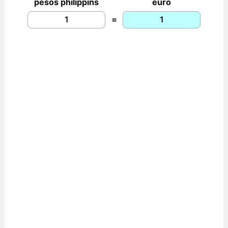
pesos philippins
euro
=