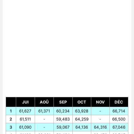
JUI
AOÛ
SEP
OCT
NOV
DÉC
1
61,627
61,371
60,234
63,928
-
66,714
2
61,511
-
59,483
64,259
-
66,500
3
61,090
-
59,067
64,136
64,316
67,046