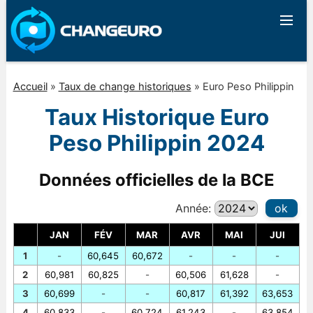
Accueil
»
Taux de change historiques
»
Euro Peso Philippin
Taux Historique Euro
Peso Philippin 2024
Données officielles de la BCE
Année:
ok
JAN
FÉV
MAR
AVR
MAI
JUI
1
-
60,645
60,672
-
-
-
2
60,981
60,825
-
60,506
61,628
-
3
60,699
-
-
60,817
61,392
63,653
4
60,833
-
60,724
61,243
-
63,854