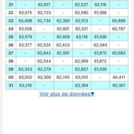
21
-
62,817
-
62,527
62,116
-
22
63,575
62,723
-
62,580
61,368
-
23
63,498
62,734
62,300
62,513
-
60,899
24
63,558
-
62,601
62,521
-
60,787
25
63,576
-
62,609
63,118
61,936
-
26
63,377
62,524
62,423
-
62,040
-
27
-
62,842
62,591
-
61,870
60,683
28
-
62,544
-
62,969
61,872
-
29
63,343
62,279
-
62,857
61,939
-
30
63,502
62,309
62,740
63,010
-
60,411
31
63,218
-
63,364
60,301
Voir plus de données
▼
Cours EUR-PHP en temps réel
Graphique euro-PHP historique
Taux BCE euro-peso philippin