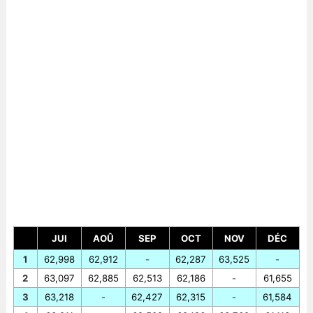
JUI
AOÛ
SEP
OCT
NOV
DÉC
1
62,998
62,912
-
62,287
63,525
-
2
63,097
62,885
62,513
62,186
-
61,655
3
63,218
-
62,427
62,315
-
61,584