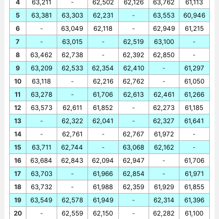
4
63,211
-
62,502
62,126
63,762
61,113
5
63,381
63,303
62,231
-
63,553
60,946
6
-
63,049
62,118
-
62,949
61,215
7
-
63,015
-
62,519
63,100
-
8
63,462
62,738
-
62,392
62,850
-
9
63,209
62,533
62,354
62,410
-
61,297
10
63,118
-
62,216
62,762
-
61,050
11
63,278
-
61,706
62,613
62,461
61,266
12
63,573
62,611
61,852
-
62,273
61,185
13
-
62,322
62,041
-
62,327
61,641
14
-
62,761
-
62,767
61,972
-
15
63,711
62,744
-
63,068
62,162
-
16
63,684
62,843
62,094
62,947
-
61,706
17
63,703
-
61,966
62,854
-
61,971
18
63,732
-
61,988
62,359
61,929
61,855
19
63,549
62,578
61,949
-
62,314
61,396
20
-
62,559
62,150
-
62,282
61,100