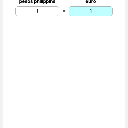
pesos philippins
euro
=